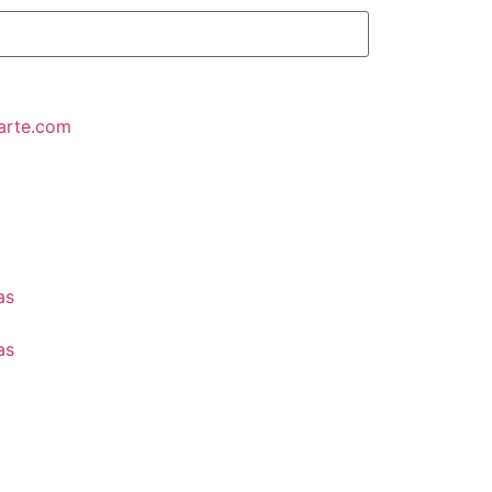
arte.com
as
as