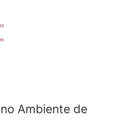
as
as
 no Ambiente de