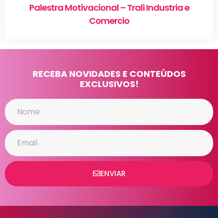
Palestra Motivacional – Trali Industria e
Comercio
RECEBA NOVIDADES E CONTEÚDOS
EXCLUSIVOS!
ENVIAR