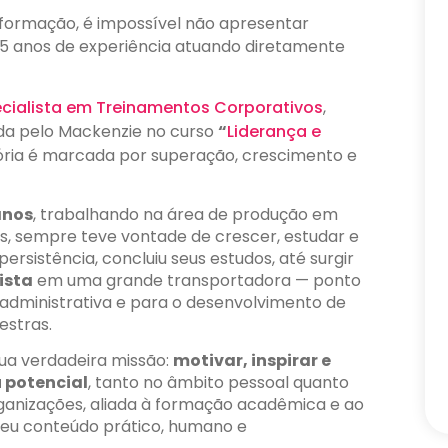
sformação, é impossível não apresentar
 25 anos de experiência atuando diretamente
ecialista em Treinamentos Corporativos
,
a pelo Mackenzie no curso
“
Liderança e
etória é marcada por superação, crescimento e
anos
, trabalhando na área de produção em
s, sempre teve vontade de crescer, estudar e
ersistência, concluiu seus estudos, até surgir
ista
em uma grande transportadora — ponto
a administrativa e para o desenvolvimento de
estras.
sua verdadeira missão:
motivar, inspirar e
 potencial
, tanto no âmbito pessoal quanto
organizações, aliada à formação acadêmica e ao
seu conteúdo prático, humano e